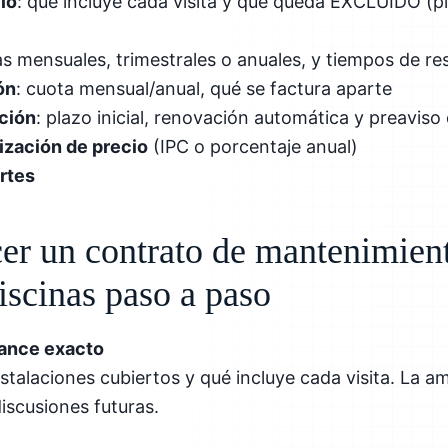
io
: qué incluye cada visita y qué queda EXCLUIDO (p
tas mensuales, trimestrales o anuales, y tiempos de r
ón
: cuota mensual/anual, qué se factura aparte
ción
: plazo inicial, renovación automática y preaviso
ización de precio
(IPC o porcentaje anual)
rtes
r un contrato de mantenimien
iscinas paso a paso
cance exacto
nstalaciones cubiertos y qué incluye cada visita. La a
iscusiones futuras.