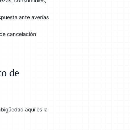
iezas, consumibles,
espuesta ante averías
 de cancelación
to de
mbigüedad aquí es la