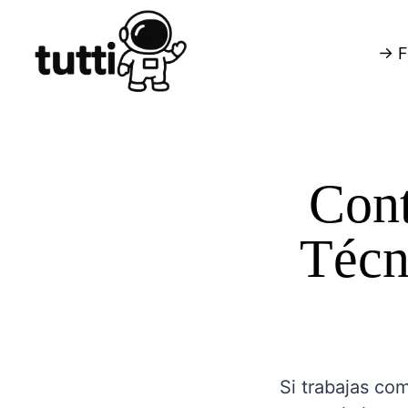
→ F
Cont
Técni
Si trabajas co