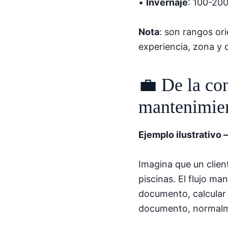
•
Invernaje
: 100-20
Nota
: son rangos or
experiencia, zona y 
💼 De la co
mantenimie
Ejemplo ilustrativo 
Imagina que un clie
piscinas. El flujo ma
documento, calcular 
documento, normalme