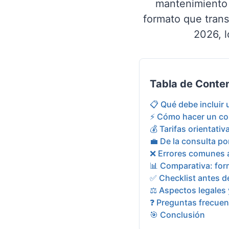
mantenimiento c
formato que transm
2026, l
Tabla de Conte
📋 Qué debe incluir
⚡ Cómo hacer un con
💰 Tarifas orientati
💼 De la consulta p
❌ Errores comunes a
📊 Comparativa: for
✅ Checklist antes d
⚖️ Aspectos legales 
❓ Preguntas frecuen
🎯 Conclusión