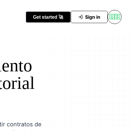
Conocer Tutti
Sign in
🇺🇸
Get started
🚀
iento
torial
ir contratos de