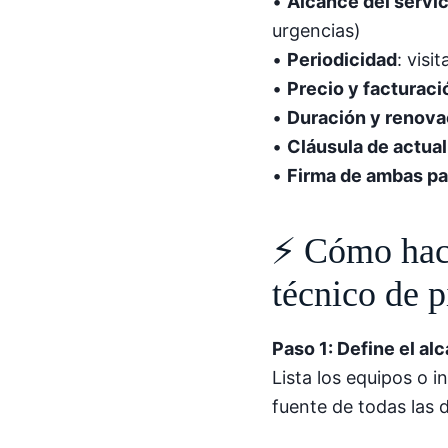
•
Alcance del servic
urgencias)
•
Periodicidad
: visi
•
Precio y facturaci
•
Duración y renova
•
Cláusula de actual
•
Firma de ambas pa
⚡ Cómo hace
técnico de p
Paso 1: Define el al
Lista los equipos o i
fuente de todas las d