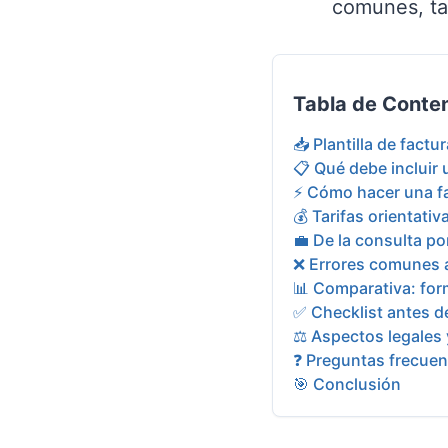
comunes, tar
Tabla de Conte
📥 Plantilla de factu
📋 Qué debe incluir 
⚡ Cómo hacer una fa
💰 Tarifas orientati
💼 De la consulta p
❌ Errores comunes a
📊 Comparativa: for
✅ Checklist antes de
⚖️ Aspectos legales 
❓ Preguntas frecuen
🎯 Conclusión