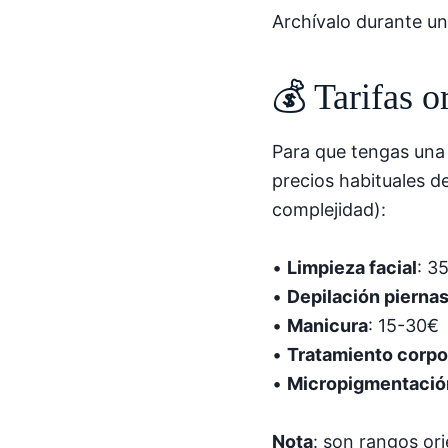
Archívalo durante u
💰 Tarifas o
Para que tengas una 
precios habituales d
complejidad):
•
Limpieza facial
: 3
•
Depilación pierna
•
Manicura
: 15-30€
•
Tratamiento corpo
•
Micropigmentació
Nota
: son rangos or