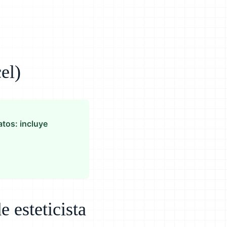
el)
atos: incluye
 esteticista