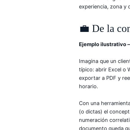
experiencia, zona y 
💼 De la co
Ejemplo ilustrativo 
Imagina que un clien
típico: abrir Excel o
exportar a PDF y re
horario.
Con una herramienta 
(o dictas) el concep
numeración correlativ
documento queda gua