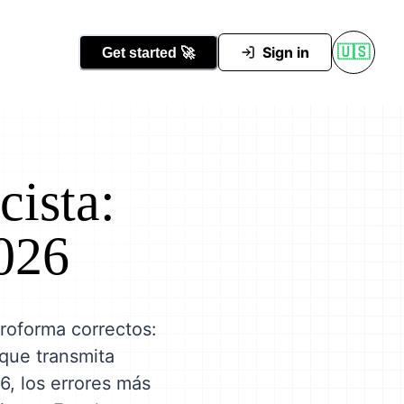
Conocer Tutti
Sign in
🇺🇸
Get started
🚀
cista:
2026
proforma correctos:
 que transmita
6, los errores más