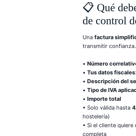
📋 Qué debe 
de control d
Una
factura simplif
transmitir confianza.
•
Número correlativ
•
Tus datos fiscales
•
Descripción del se
•
Tipo de IVA aplicad
•
Importe total
• Solo válida hasta
4
hostelería)
• Si el cliente quier
completa