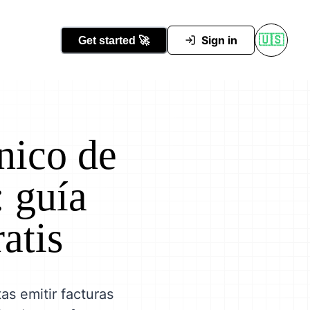
Conocer Tutti
Sign in
🇺🇸
Get started
🚀
nico de
: guía
atis
as emitir facturas