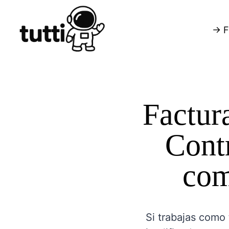
→ F
Factur
Contr
com
Si trabajas como 