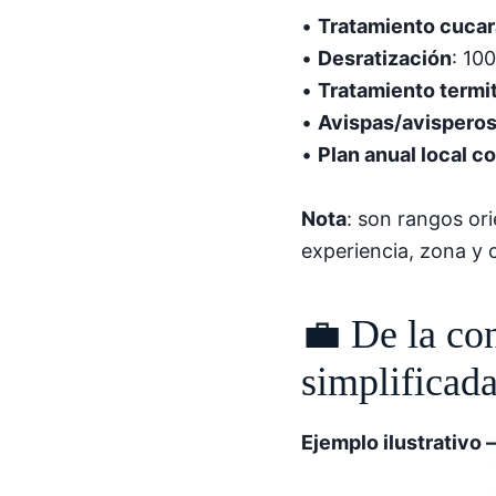
•
Tratamiento cucar
•
Desratización
: 10
•
Tratamiento termi
•
Avispas/avispero
•
Plan anual local c
Nota
: son rangos or
experiencia, zona y 
💼 De la co
simplificad
Ejemplo ilustrativo 