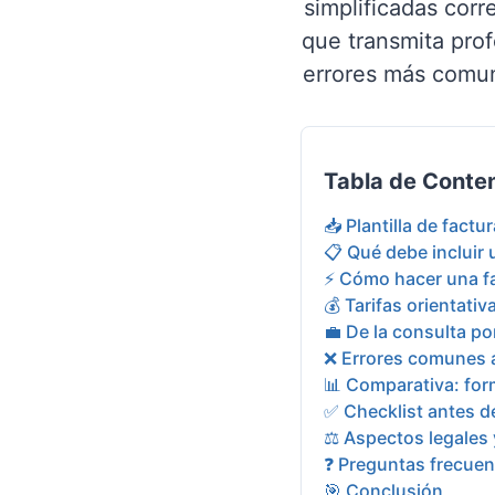
simplificadas corr
que transmita prof
errores más comunes
Tabla de Conte
📥 Plantilla de factu
📋 Qué debe incluir 
⚡ Cómo hacer una fa
💰 Tarifas orientati
💼 De la consulta po
❌ Errores comunes a
📊 Comparativa: for
✅ Checklist antes de
⚖️ Aspectos legales 
❓ Preguntas frecuen
🎯 Conclusión