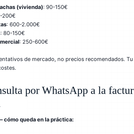
achas (vivienda)
: 90-150€
0-200€
tas
: 600-2.000€
s
: 80-150€
omercial
: 250-600€
ientativos de mercado, no precios recomendados. Tu 
costes.
nsulta por WhatsApp a la factu
a
— cómo queda en la práctica: