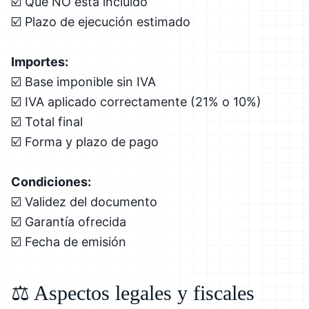
☑️ Qué NO está incluido
☑️ Plazo de ejecución estimado
Importes:
☑️ Base imponible sin IVA
☑️ IVA aplicado correctamente (21% o 10%)
☑️ Total final
☑️ Forma y plazo de pago
Condiciones:
☑️ Validez del documento
☑️ Garantía ofrecida
☑️ Fecha de emisión
⚖️ Aspectos legales y fiscales