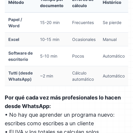
Método
Histórico
documento
cálculo
Papel /
15-20 min
Frecuentes
Se pierde
Word
Excel
10-15 min
Ocasionales
Manual
Software de
5-10 min
Pocos
Automático
escritorio
Tutti (desde
Cálculo
~2 min
Automático
WhatsApp)
automático
Por qué cada vez más profesionales lo hacen
desde WhatsApp:
• No hay que aprender un programa nuevo:
escribes como escribes a un cliente
• El IVA y los totales se calculan solos