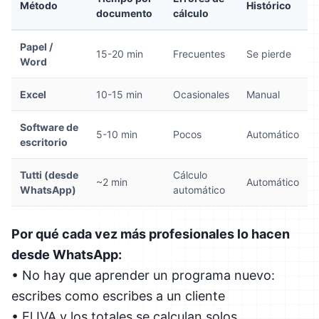
Método
Histórico
documento
cálculo
Papel /
15-20 min
Frecuentes
Se pierde
Word
Excel
10-15 min
Ocasionales
Manual
Software de
5-10 min
Pocos
Automático
escritorio
Tutti (desde
Cálculo
~2 min
Automático
WhatsApp)
automático
Por qué cada vez más profesionales lo hacen
desde WhatsApp:
• No hay que aprender un programa nuevo:
escribes como escribes a un cliente
• El IVA y los totales se calculan solos