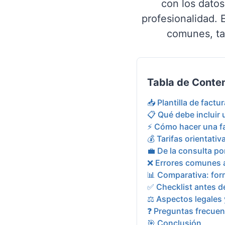
con los datos
profesionalidad. 
comunes, tar
Tabla de Conte
📥 Plantilla de factur
📋 Qué debe incluir
⚡ Cómo hacer una fa
💰 Tarifas orientati
💼 De la consulta po
❌ Errores comunes a
📊 Comparativa: for
✅ Checklist antes de
⚖️ Aspectos legales 
❓ Preguntas frecuen
🎯 Conclusión