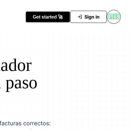
Conocer Tutti
Sign in
🇺🇸
Get started
🚀
nador
a paso
facturas correctos: