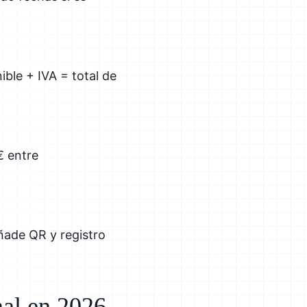
ible + IVA = total de
€ entre
ñade QR y registro
nal en 2026