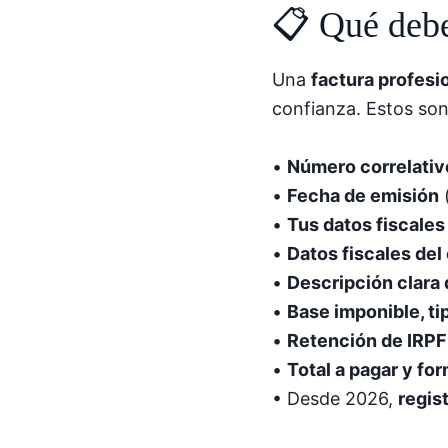
📋 Qué debe
Una
factura profesi
confianza. Estos son
•
Número correlativ
•
Fecha de emisión
(
•
Tus datos fiscale
•
Datos fiscales del 
•
Descripción clara 
•
Base imponible, ti
•
Retención de IRPF
•
Total a pagar y fo
• Desde 2026,
regis