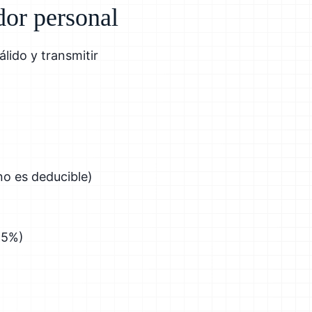
dor personal
lido y transmitir
 no es deducible)
15%)