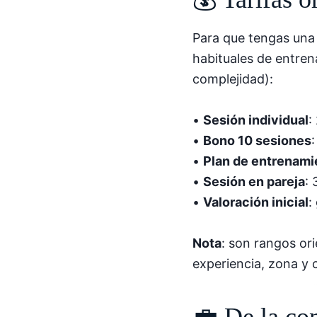
Para que tengas una 
habituales de entren
complejidad):
•
Sesión individual
:
•
Bono 10 sesiones
•
Plan de entrenami
•
Sesión en pareja
:
•
Valoración inicial
:
Nota
: son rangos or
experiencia, zona y 
💼 De la co