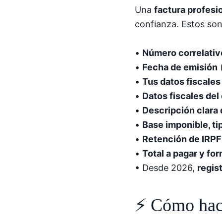
Una
factura profesi
confianza. Estos son
•
Número correlativ
•
Fecha de emisión
(
•
Tus datos fiscale
•
Datos fiscales del 
•
Descripción clara 
•
Base imponible, ti
•
Retención de IRPF
•
Total a pagar y fo
• Desde 2026,
regis
⚡ Cómo hace