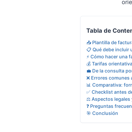
ori
Tabla de Conte
📥 Plantilla de factur
📋 Qué debe incluir 
⚡ Cómo hacer una fa
💰 Tarifas orientati
💼 De la consulta po
❌ Errores comunes a
📊 Comparativa: for
✅ Checklist antes de
⚖️ Aspectos legales 
❓ Preguntas frecuen
🎯 Conclusión