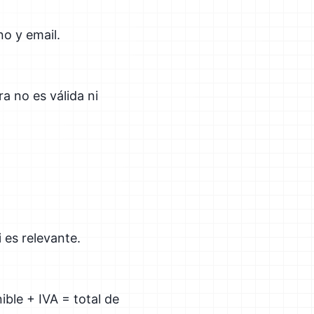
no y email.
a no es válida ni
 es relevante.
ible + IVA = total de