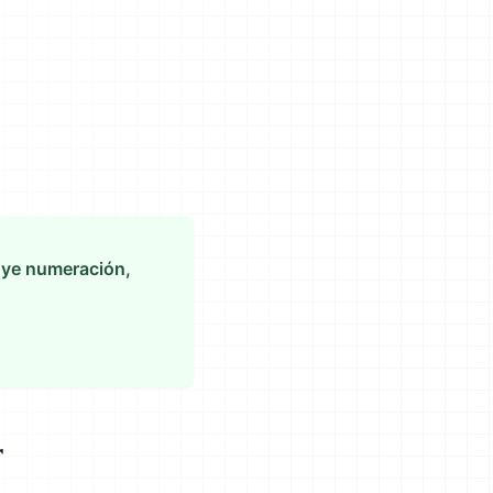
cluye numeración,
r