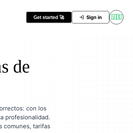
Conocer Tutti
Sign in
🇺🇸
Get started
🚀
as de
orrectos: con los
ta profesionalidad.
ás comunes, tarifas