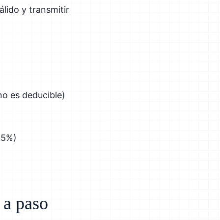
lido y transmitir
 no es deducible)
15%)
 a paso