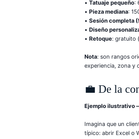
•
Tatuaje pequeño
:
•
Pieza mediana
: 1
•
Sesión completa (
•
Diseño personaliz
•
Retoque
: gratuit
Nota
: son rangos or
experiencia, zona y 
💼 De la co
Ejemplo ilustrativo 
Imagina que un clien
típico: abrir Excel o