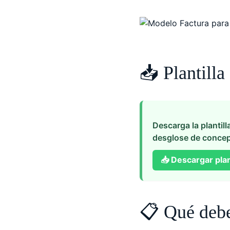
📥 Plantilla
Descarga la plantill
desglose de concep
📥
Descargar plant
📋 Qué debe 