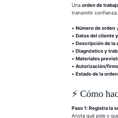
Una
orden de trabaj
transmitir confianza.
•
Número de orden
y
•
Datos del cliente 
•
Descripción de la a
•
Diagnóstico y traba
•
Materiales previs
•
Autorización/firm
•
Estado de la orden
⚡ Cómo hace
Paso 1: Registra la s
Anota qué pide o qué 