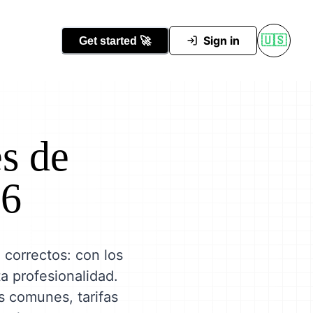
Conocer Tutti
Sign in
🇺🇸
Get started
🚀
s de
26
 correctos: con los
ta profesionalidad.
ás comunes, tarifas