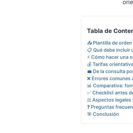
ori
Tabla de Conte
📥 Plantilla de orden
📋 Qué debe incluir 
⚡ Cómo hacer una or
💰 Tarifas orientati
💼 De la consulta p
❌ Errores comunes a
📊 Comparativa: for
✅ Checklist antes de
⚖️ Aspectos legales 
❓ Preguntas frecuen
🎯 Conclusión