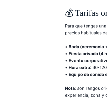
💰 Tarifas o
Para que tengas una 
precios habituales d
•
Boda (ceremonia +
•
Fiesta privada (4 
•
Evento corporativ
•
Hora extra
: 60-12
•
Equipo de sonido 
Nota
: son rangos or
experiencia, zona y 