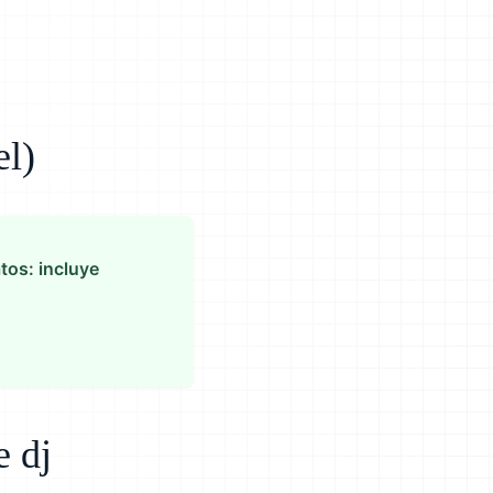
el)
atos: incluye
e dj