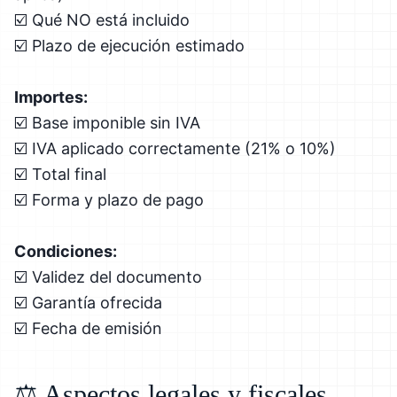
☑️ Qué NO está incluido
☑️ Plazo de ejecución estimado
Importes:
☑️ Base imponible sin IVA
☑️ IVA aplicado correctamente (21% o 10%)
☑️ Total final
☑️ Forma y plazo de pago
Condiciones:
☑️ Validez del documento
☑️ Garantía ofrecida
☑️ Fecha de emisión
⚖️ Aspectos legales y fiscales