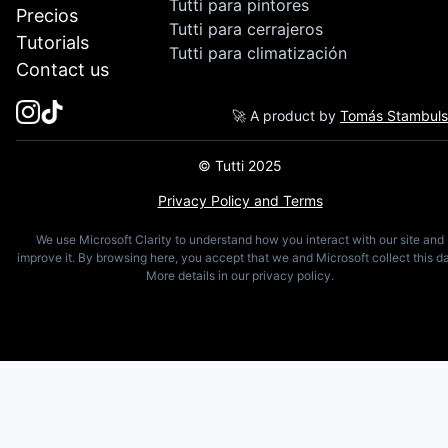
Tutti para pintores
Precios
Tutti para cerrajeros
Tutorials
Tutti para climatización
Contact us
🚀 A product by
Tomás Stambul
© Tutti 2025
Privacy Policy and Terms
We use Microsoft Clarity to understand how you interact with our site and
improve it. By browsing here, you accept that we and Microsoft collect this da
More details in our privacy policy.