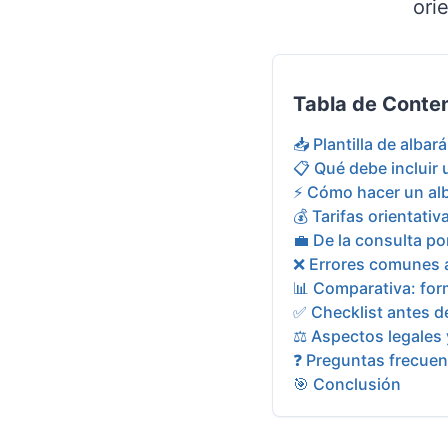
ori
Tabla de Conte
📥 Plantilla de albar
📋 Qué debe incluir
⚡ Cómo hacer un al
💰 Tarifas orientati
💼 De la consulta p
❌ Errores comunes a
📊 Comparativa: for
✅ Checklist antes de
⚖️ Aspectos legales 
❓ Preguntas frecuen
🎯 Conclusión