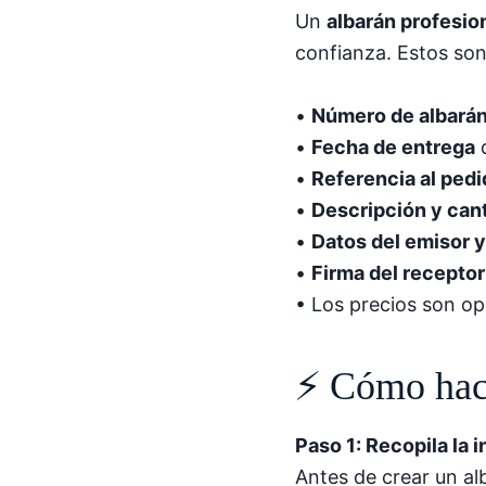
Un
albarán profesio
confianza. Estos son
•
Número de albará
•
Fecha de entrega
d
•
Referencia al ped
•
Descripción y can
•
Datos del emisor y
•
Firma del receptor
• Los precios son op
⚡ Cómo hace
Paso 1: Recopila la 
Antes de crear un alb