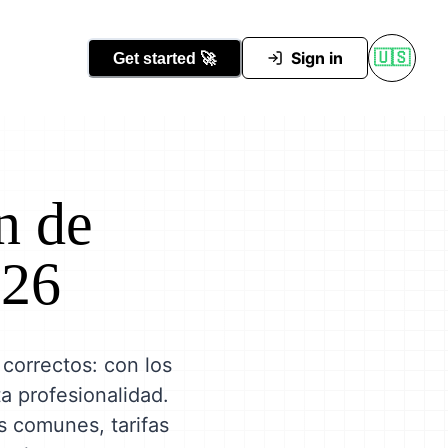
Conocer Tutti
Sign in
🇺🇸
Get started
🚀
n de
026
correctos: con los
ta profesionalidad.
ás comunes, tarifas