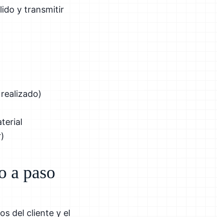
ido y transmitir
 realizado)
terial
r)
o a paso
s del cliente y el