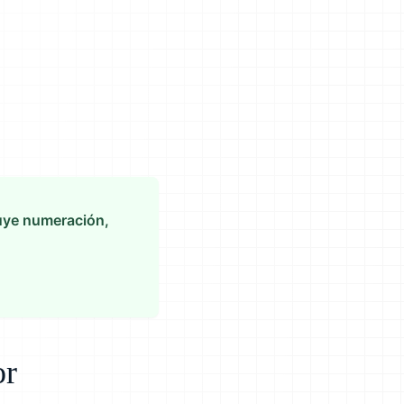
cluye numeración,
or