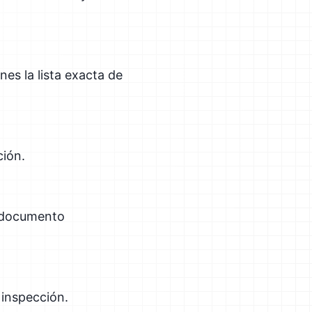
nes la lista exacta de
ción.
n documento
 inspección.