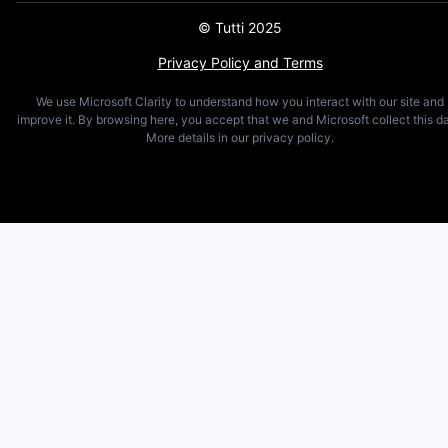
© Tutti 2025
Privacy Policy and Terms
We use Microsoft Clarity to understand how you interact with our site and
improve it. By browsing here, you accept that we and Microsoft collect this da
More details in our privacy policy.