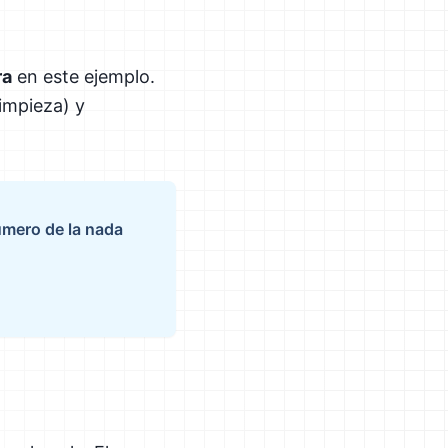
ra
en este ejemplo.
impieza) y
úmero de la nada