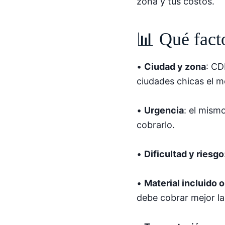
zona y tus costos.
📊 Qué fact
•
Ciudad y zona
: CD
ciudades chicas el m
•
Urgencia
: el mism
cobrarlo.
•
Dificultad y riesgo
•
Material incluido o
debe cobrar mejor la