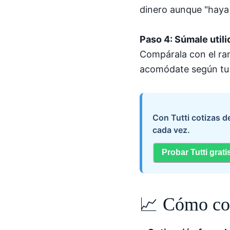
dinero aunque "haya
Paso 4: Súmale util
Compárala con el ra
acomódate según tu 
Con Tutti cotizas 
cada vez.
Probar Tutti grati
📈 Cómo cob