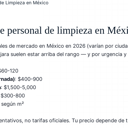
de personal de limpieza en Méx
ales de mercado en México en 2026 (varían por ciu
ara suelen estar arriba del rango — y por urgencia y d
 $60-120
rnada)
: $400-900
a
: $1,500-5,000
: $300-800
: según m²
entativos, no tarifas oficiales. Tu precio depende de t