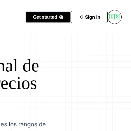
Conocer Tutti
Sign in
🇺🇸
Get started
🚀
nal de
ecios
nes los rangos de