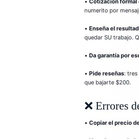
•
Cotización formal
numerito por mensaj
•
Enseña el resulta
quedar SU trabajo. Q
•
Da garantía por es
•
Pide reseñas
: tre
que bajarte $200.
❌ Errores d
•
Copiar el precio d