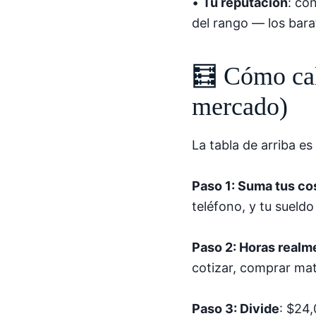
•
Tu reputación
: co
del rango — los bara
🧮 Cómo calc
mercado)
La tabla de arriba es
Paso 1: Suma tus co
teléfono, y tu sueld
Paso 2: Horas realm
cotizar, comprar mat
Paso 3: Divide
: $24