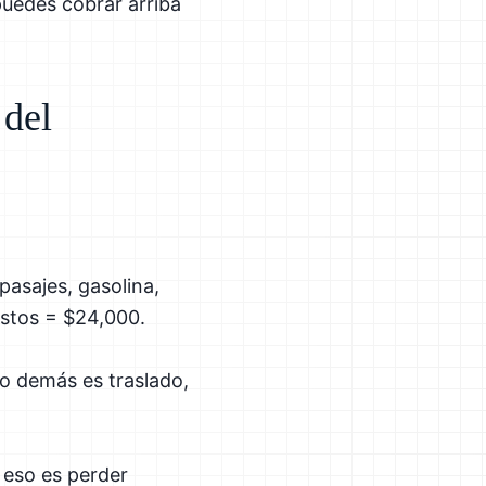
puedes cobrar arriba
 del
asajes, gasolina,
astos = $24,000.
lo demás es traslado,
 eso es perder