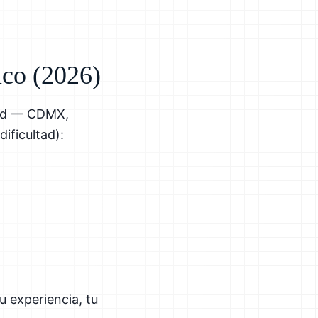
ico (2026)
dad — CDMX,
ificultad):
u experiencia, tu