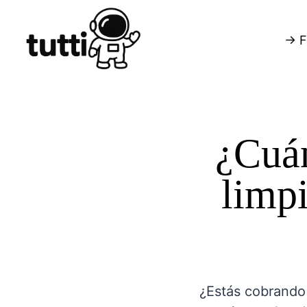
→ F
¿Cuán
limp
¿Estás cobrando 