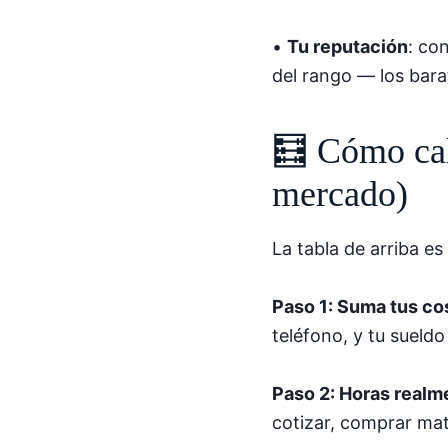
•
Tu reputación
: co
del rango — los bara
🧮 Cómo calc
mercado)
La tabla de arriba es
Paso 1: Suma tus co
teléfono, y tu sueld
Paso 2: Horas realm
cotizar, comprar mat