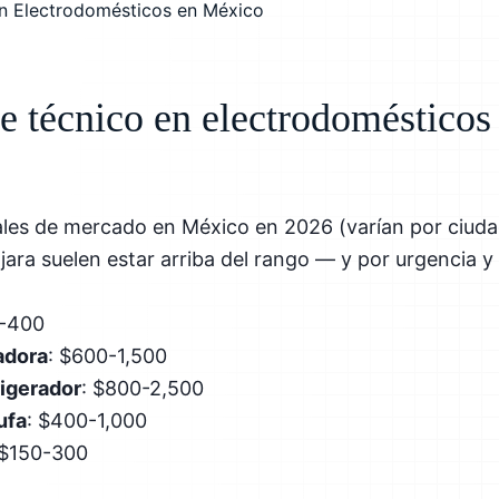
de técnico en electrodoméstico
ales de mercado en México en 2026 (varían por ciu
ara suelen estar arriba del rango — y por urgencia y d
0-400
adora
: $600-1,500
rigerador
: $800-2,500
ufa
: $400-1,000
 $150-300