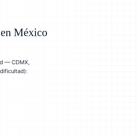
s en México
dad — CDMX,
ificultad):