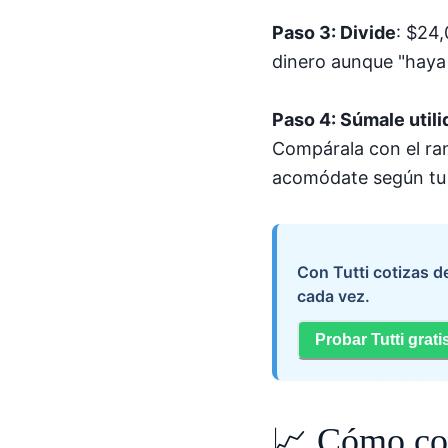
Paso 3: Divide
: $24
dinero aunque "haya
Paso 4: Súmale util
Compárala con el ra
acomódate según tu 
Con Tutti cotizas 
cada vez.
Probar Tutti grati
📈 Cómo cob