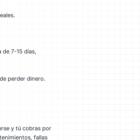
eales.
a de 7-15 días,
 de perder dinero.
erse y tú cobras por
enimientos, fallas