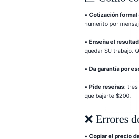
•
Cotización formal
numerito por mensaj
•
Enseña el resulta
quedar SU trabajo. Q
•
Da garantía por es
•
Pide reseñas
: tre
que bajarte $200.
❌ Errores d
•
Copiar el precio d