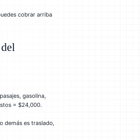
puedes cobrar arriba
 del
asajes, gasolina,
astos = $24,000.
lo demás es traslado,