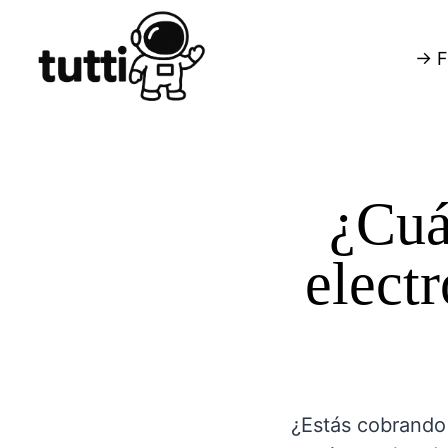
→ F
¿Cuá
elect
¿Estás cobrando 