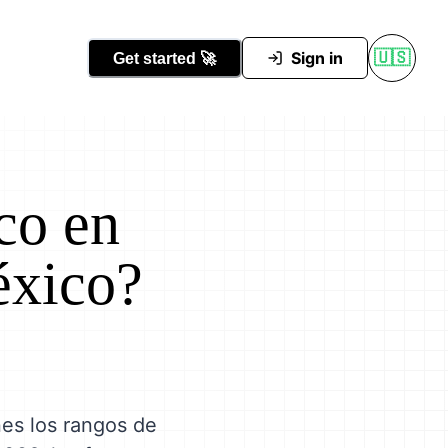
Conocer Tutti
Sign in
🇺🇸
Get started
🚀
co en
éxico?
nes los rangos de