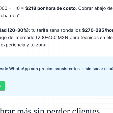
,000 ÷ 110 =
$218 por hora de costo
. Cobrar abajo de
 chamba".
idad (20-30%)
: tu tarifa sana ronda los
$270-285/ho
ngo del mercado (200-450 MXN para técnicos en ele
experiencia y tu zona.
desde WhatsApp con precios consistentes — sin sacar el n
s
rar más sin perder clientes