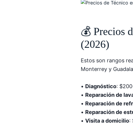
💰 Precios 
(2026)
Estos son rangos re
Monterrey y Guadalaj
•
Diagnóstico
: $20
•
Reparación de lav
•
Reparación de ref
•
Reparación de est
•
Visita a domicilio
: