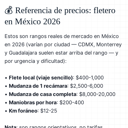
💰 Referencia de precios: fletero
en México 2026
Estos son rangos reales de mercado en México
en 2026 (varían por ciudad — CDMX, Monterrey
y Guadalajara suelen estar arriba del rango — y
por urgencia y dificultad):
•
Flete local (viaje sencillo)
: $400-1,000
•
Mudanza de 1 recámara
: $2,500-6,000
•
Mudanza de casa completa
: $8,000-20,000
•
Maniobras por hora
: $200-400
•
Km foráneo
: $12-25
Nota
: son rangos orientativos, no tarifas