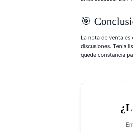
🎯 Conclus
La nota de venta es
discusiones. Tenla l
quede constancia par
¿L
Em