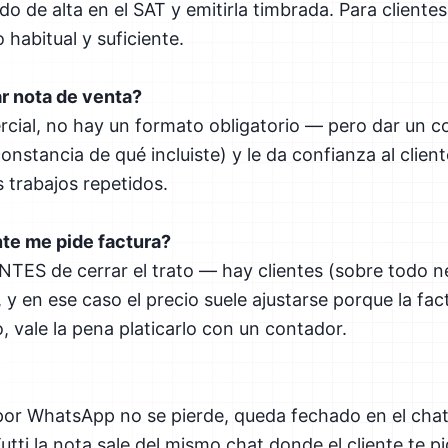
do de alta en el SAT y emitirla timbrada. Para cliente
 habitual y suficiente.
ar nota de venta?
cial, no hay un formato obligatorio — pero dar un c
onstancia de qué incluiste) y le da confianza al clien
 trabajos repetidos.
nte me pide factura?
 ANTES de cerrar el trato — hay clientes (sobre todo 
 y en ese caso el precio suele ajustarse porque la fact
o, vale la pena platicarlo con un contador.
 por WhatsApp no se pierde, queda fechado en el cha
ti la nota sale del mismo chat donde el cliente te pid