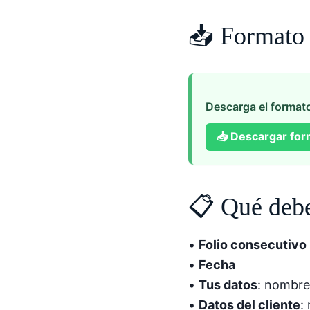
📥 Formato d
Descarga el formato
📥
Descargar for
📋 Qué debe
•
Folio consecutivo
•
Fecha
•
Tus datos
: nombre
•
Datos del cliente
: