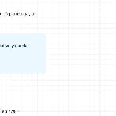
u experiencia, tu
cutivo y queda
 le sirve —