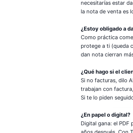
necesitarías estar da
la nota de venta es lo
¿Estoy obligado a d
Como práctica comer
protege a ti (queda c
dan nota cierran más
¿Qué hago si el clie
Si no facturas, dilo
trabajan con factura,
Si te lo piden seguid
¿En papel o digital?
Digital gana: el PDF
años después. Con Tut