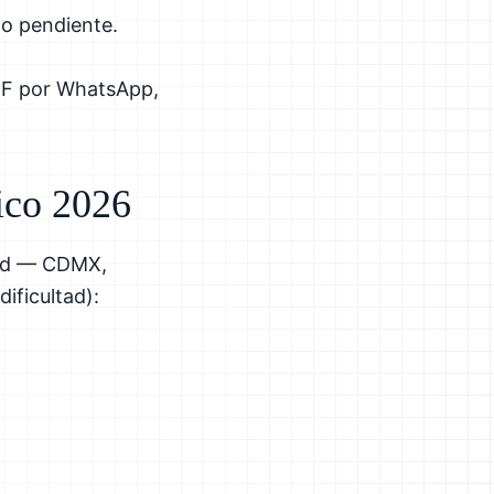
do pendiente.
DF por WhatsApp,
ico 2026
dad — CDMX,
ificultad):