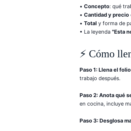
•
Concepto
: qué tr
•
Cantidad y precio
•
Total
y forma de pa
• La leyenda
"Esta n
⚡ Cómo llen
Paso 1: Llena el folio
trabajo después.
Paso 2: Anota qué se
en cocina, incluye mat
Paso 3: Desglosa ma