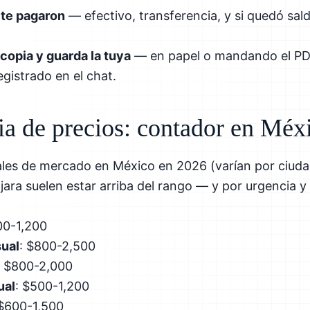
 te pagaron
— efectivo, transferencia, y si quedó sal
copia y guarda la tuya
— en papel o mandando el P
gistrado en el chat.
ia de precios: contador en Méx
ales de mercado en México en 2026 (varían por ciu
ara suelen estar arriba del rango — y por urgencia y d
00-1,200
ual
: $800-2,500
: $800-2,000
ual
: $500-1,200
 $600-1,500