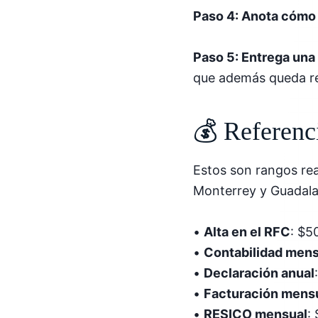
Paso 4: Anota cómo
Paso 5: Entrega una 
que además queda re
💰 Referenc
Estos son rangos re
Monterrey y Guadalaj
•
Alta en el RFC
: $5
•
Contabilidad mens
•
Declaración anual
•
Facturación mens
•
RESICO mensual
: