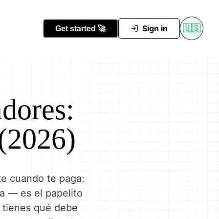
Conocer Tutti
Sign in
🇺🇸
Get started
🚀
adores:
 (2026)
nte cuando te paga:
a — es el papelito
í tienes qué debe