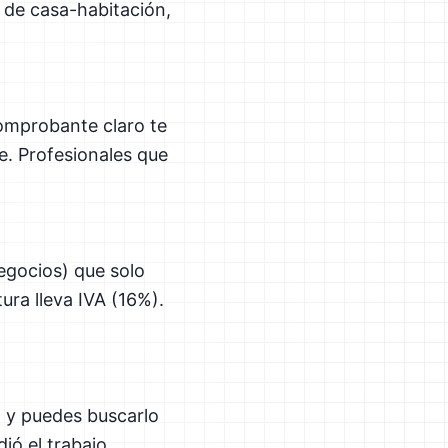
s de casa-habitación,
omprobante claro te
te. Profesionales que
negocios) que solo
ura lleva IVA (16%).
t y puedes buscarlo
ió el trabajo.