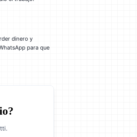
rder dinero y
r WhatsApp para que
io?
ti.