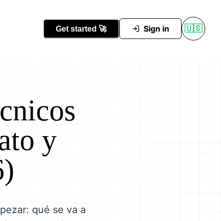
Conocer Tutti
Sign in
🇺🇸
Get started
🚀
écnicos
ato y
6)
mpezar: qué se va a