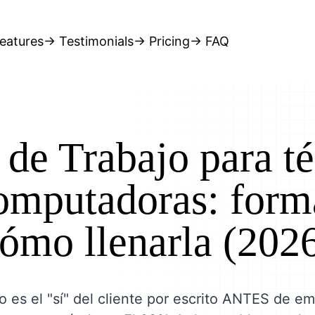
eatures
→ Testimonials
→ Pricing
→ FAQ
de Trabajo para t
omputadoras: form
ómo llenarla (202
o es el "sí" del cliente por escrito ANTES de e