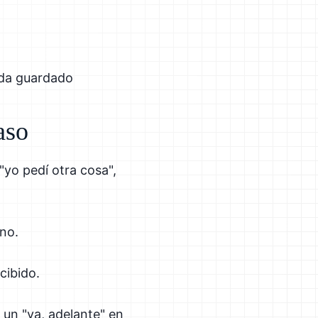
eda guardado
aso
"yo pedí otra cosa",
 no.
cibido.
 un "va, adelante" en