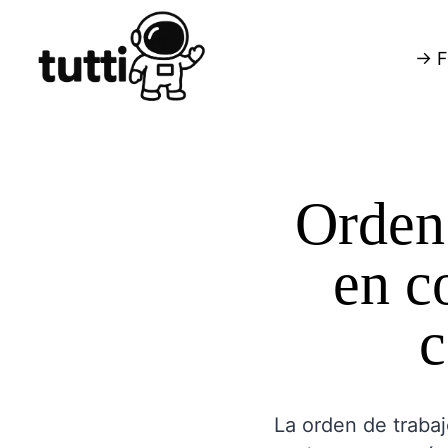
→ F
Orden 
en c
c
La orden de trabaj