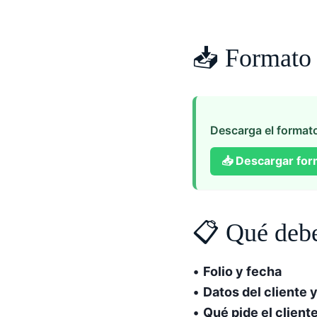
📥 Formato d
Descarga el formato 
📥
Descargar for
📋 Qué debe
•
Folio y fecha
•
Datos del cliente 
•
Qué pide el client