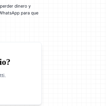
perder dinero y
r WhatsApp para que
io?
ti.