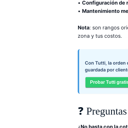
•
Configuración de 
•
Mantenimiento me
Nota
: son rangos ori
zona y tus costos.
Con Tutti, la orden
guardada por client
Probar Tutti grati
❓ Preguntas
¿No basta con la co