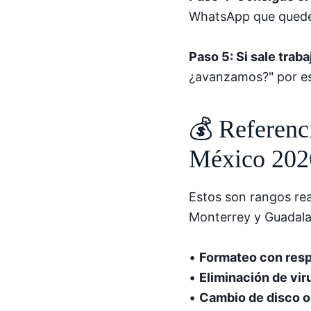
WhatsApp que quede 
Paso 5: Si sale trab
¿avanzamos?" por esc
💰 Referenc
México 202
Estos son rangos re
Monterrey y Guadalaj
•
Formateo con res
•
Eliminación de vir
•
Cambio de disco o