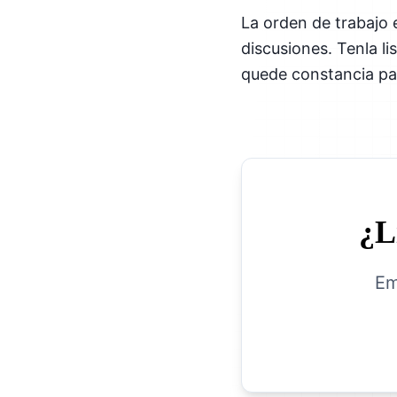
La orden de trabajo
discusiones. Tenla l
quede constancia par
¿L
Em