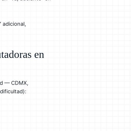
 adicional,
utadoras en
dad — CDMX,
ificultad):