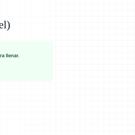
el)
a llenar.