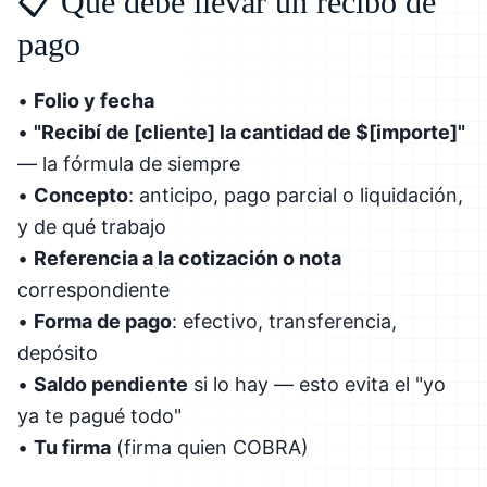
📋 Qué debe llevar un recibo de
pago
•
Folio y fecha
•
"Recibí de [cliente] la cantidad de $[importe]"
— la fórmula de siempre
•
Concepto
: anticipo, pago parcial o liquidación,
y de qué trabajo
•
Referencia a la cotización o nota
correspondiente
•
Forma de pago
: efectivo, transferencia,
depósito
•
Saldo pendiente
si lo hay — esto evita el "yo
ya te pagué todo"
•
Tu firma
(firma quien COBRA)