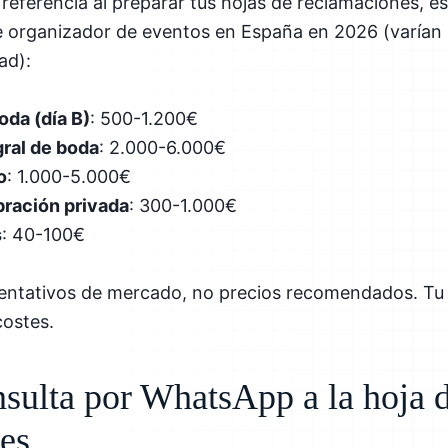
referencia al preparar tus hojas de reclamaciones, e
de organizador de eventos en España en 2026 (varían
ad):
oda (día B)
: 500-1.200€
gral de boda
: 2.000-6.000€
o
: 1.000-5.000€
ración privada
: 300-1.000€
s
: 40-100€
ientativos de mercado, no precios recomendados. Tu 
costes.
nsulta por WhatsApp a la hoja 
es