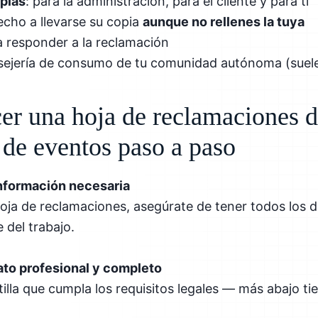
pias
: para la administración, para el cliente y para ti
recho a llevarse su copia
aunque no rellenes la tuya
 responder a la reclamación
onsejería de consumo de tu comunidad autónoma (suel
r una hoja de reclamaciones 
 de eventos paso a paso
información necesaria
oja de reclamaciones, asegúrate de tener todos los da
e del trabajo.
ato profesional y completo
lla que cumpla los requisitos legales — más abajo tie
.