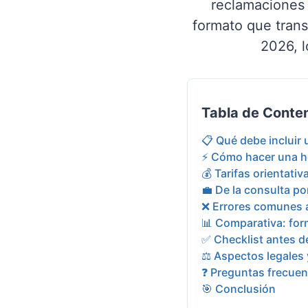
reclamaciones c
formato que transm
2026, l
Tabla de Conte
📋 Qué debe incluir
⚡ Cómo hacer una h
💰 Tarifas orientat
💼 De la consulta p
❌ Errores comunes a
📊 Comparativa: for
✅ Checklist antes de
⚖️ Aspectos legales 
❓ Preguntas frecuen
🎯 Conclusión