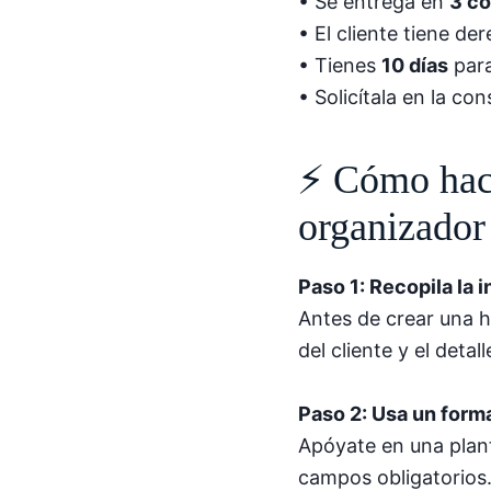
• Se entrega en
3 co
• El cliente tiene de
• Tienes
10 días
para
• Solicítala en la c
⚡ Cómo hace
organizador
Paso 1: Recopila la 
Antes de crear una h
del cliente y el detall
Paso 2: Usa un form
Apóyate en una planti
campos obligatorios