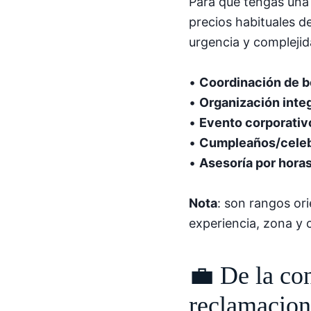
Para que tengas una 
precios habituales 
urgencia y complejid
•
Coordinación de b
•
Organización inte
•
Evento corporativ
•
Cumpleaños/celeb
•
Asesoría por hora
Nota
: son rangos or
experiencia, zona y 
💼 De la co
reclamacion