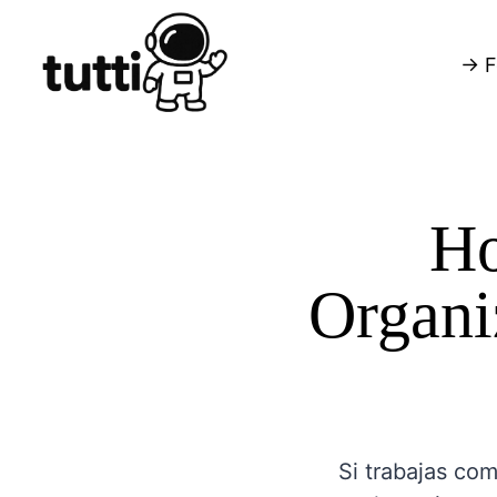
→ F
Ho
Organi
Si trabajas co