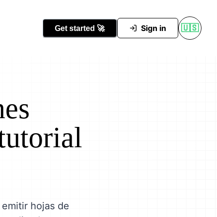
Conocer Tutti
Sign in
🇺🇸
Get started
🚀
nes
utorial
emitir hojas de