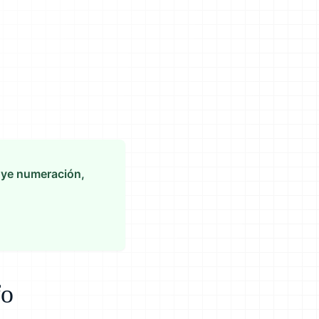
cluye numeración,
fo