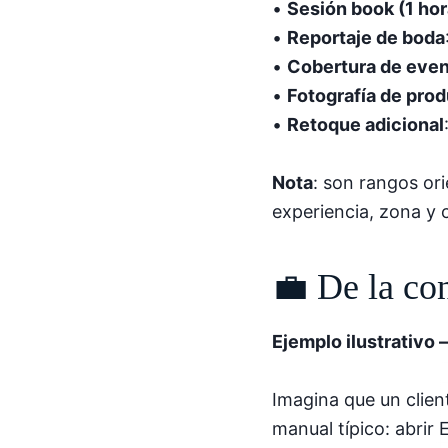
•
Sesión book (1 hor
•
Reportaje de boda
•
Cobertura de eve
•
Fotografía de pro
•
Retoque adicional
Nota
: son rangos or
experiencia, zona y 
💼 De la co
Ejemplo ilustrativo 
Imagina que un clien
manual típico: abrir