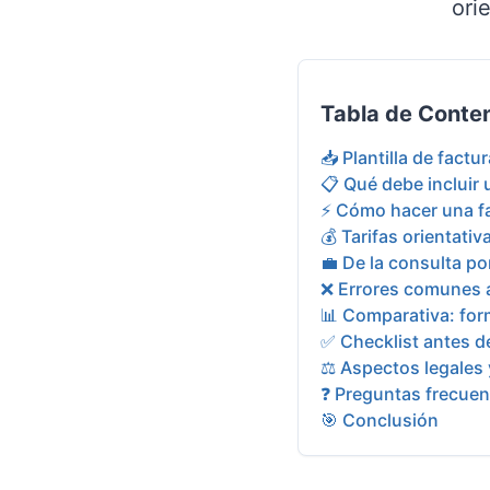
ori
Tabla de Conte
📥 Plantilla de factur
📋 Qué debe incluir 
⚡ Cómo hacer una fa
💰 Tarifas orientati
💼 De la consulta po
❌ Errores comunes a
📊 Comparativa: for
✅ Checklist antes de
⚖️ Aspectos legales 
❓ Preguntas frecuen
🎯 Conclusión