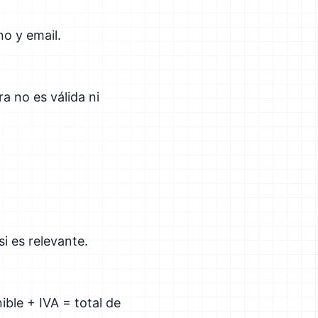
no y email.
a no es válida ni
i es relevante.
ible + IVA = total de