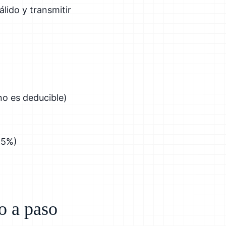
lido y transmitir
 no es deducible)
15%)
o a paso