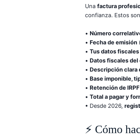
Una
factura profesi
confianza. Estos son
•
Número correlativ
•
Fecha de emisión
(
•
Tus datos fiscale
•
Datos fiscales del 
•
Descripción clara 
•
Base imponible, ti
•
Retención de IRPF
•
Total a pagar y fo
• Desde 2026,
regis
⚡ Cómo hace