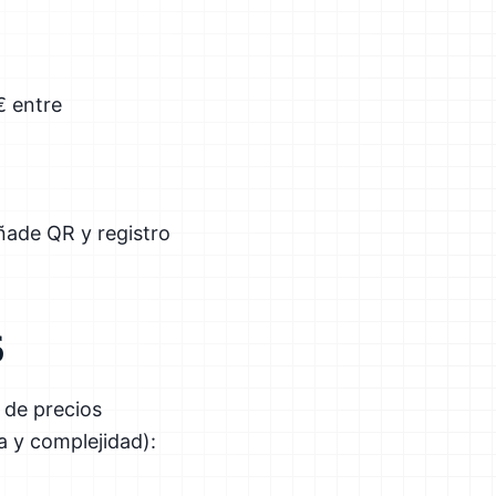
€ entre
ñade QR y registro
6
 de precios
a y complejidad):