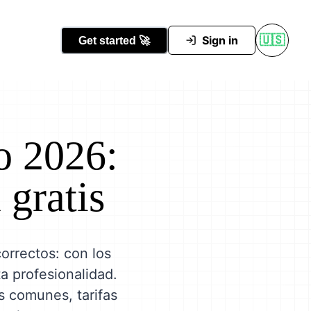
Conocer Tutti
Sign in
🇺🇸
Get started
🚀
o 2026:
 gratis
orrectos: con los
ta profesionalidad.
ás comunes, tarifas