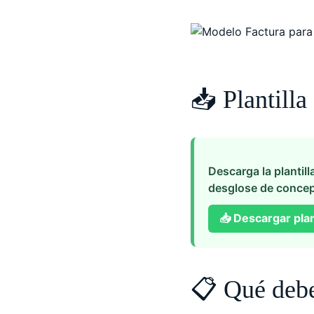
📥 Plantilla
Descarga la plantill
desglose de concep
📥
Descargar plant
📋 Qué debe 