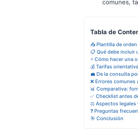
comunes, tar
Tabla de Conte
📥 Plantilla de orden
📋 Qué debe incluir 
⚡ Cómo hacer una or
💰 Tarifas orientati
💼 De la consulta p
❌ Errores comunes a
📊 Comparativa: for
✅ Checklist antes de
⚖️ Aspectos legales 
❓ Preguntas frecuen
🎯 Conclusión