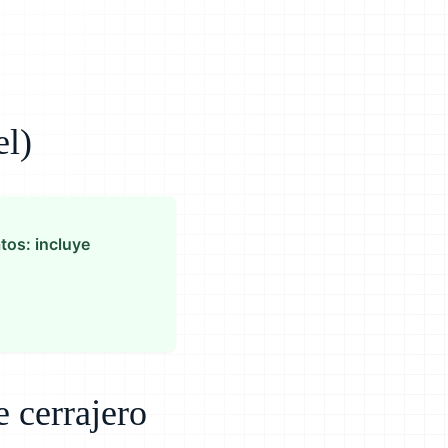
el)
atos: incluye
e cerrajero