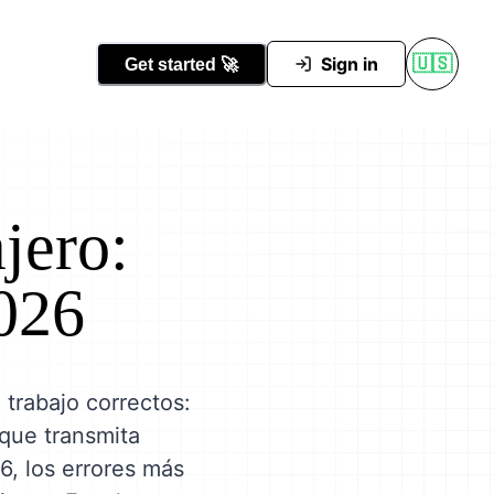
Conocer Tutti
Sign in
🇺🇸
Get started
🚀
jero:
2026
 trabajo correctos:
 que transmita
6, los errores más