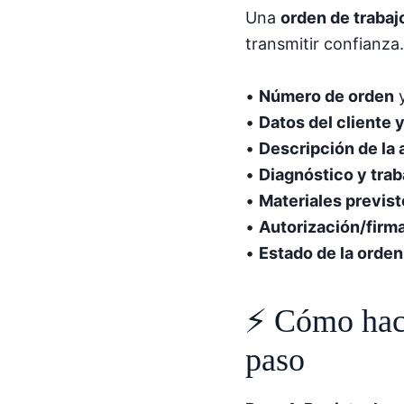
Una
orden de trabaj
transmitir confianza.
•
Número de orden
y
•
Datos del cliente 
•
Descripción de la a
•
Diagnóstico y traba
•
Materiales previs
•
Autorización/firm
•
Estado de la orden
⚡ Cómo hace
paso