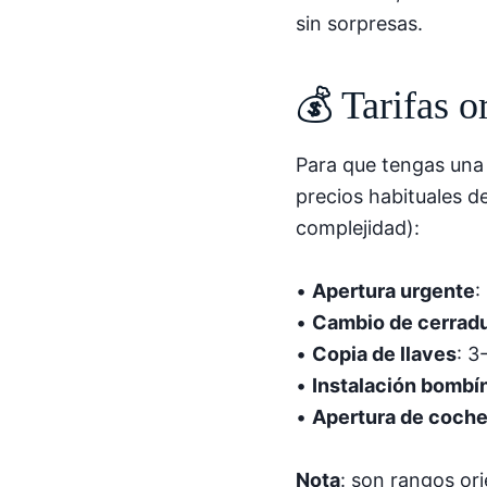
sin sorpresas.
💰 Tarifas o
Para que tengas una 
precios habituales d
complejidad):
•
Apertura urgente
:
•
Cambio de cerrad
•
Copia de llaves
: 3
•
Instalación bombí
•
Apertura de coch
Nota
: son rangos or