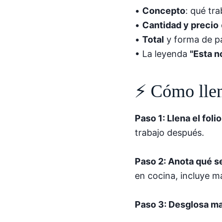
•
Concepto
: qué tr
•
Cantidad y precio
•
Total
y forma de pa
• La leyenda
"Esta n
⚡ Cómo llen
Paso 1: Llena el folio
trabajo después.
Paso 2: Anota qué se
en cocina, incluye mat
Paso 3: Desglosa ma