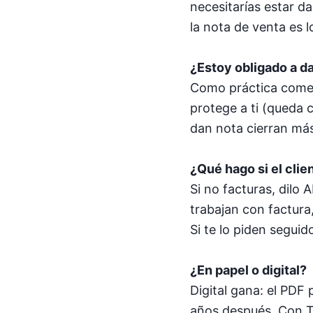
necesitarías estar da
la nota de venta es lo
¿Estoy obligado a d
Como práctica comer
protege a ti (queda c
dan nota cierran más
¿Qué hago si el clie
Si no facturas, dilo
trabajan con factura,
Si te lo piden seguid
¿En papel o digital?
Digital gana: el PDF
años después. Con Tut