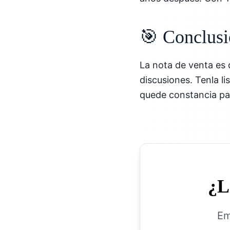
🎯 Conclus
La nota de venta es
discusiones. Tenla l
quede constancia par
¿L
Em