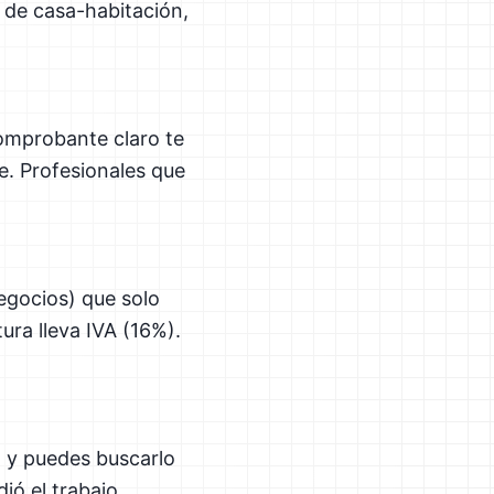
s de casa-habitación,
omprobante claro te
te. Profesionales que
negocios) que solo
ura lleva IVA (16%).
t y puedes buscarlo
ió el trabajo.