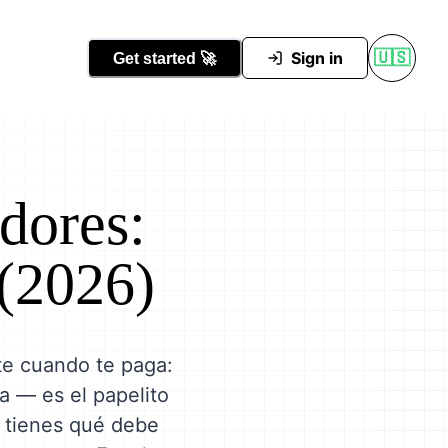
Conocer Tutti
Sign in
🇺🇸
Get started
🚀
dores:
 (2026)
nte cuando te paga:
a — es el papelito
í tienes qué debe