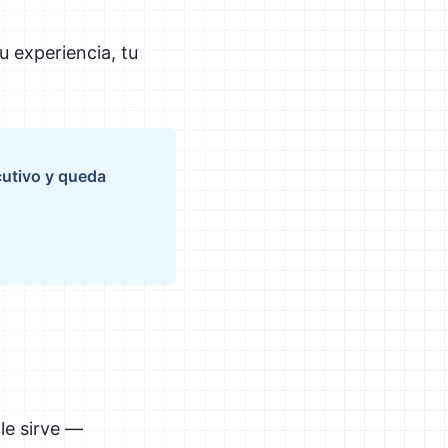
u experiencia, tu
cutivo y queda
 le sirve —