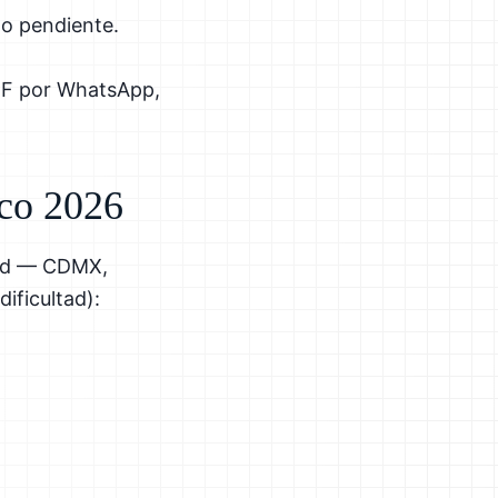
do pendiente.
DF por WhatsApp,
ico 2026
dad — CDMX,
ificultad):