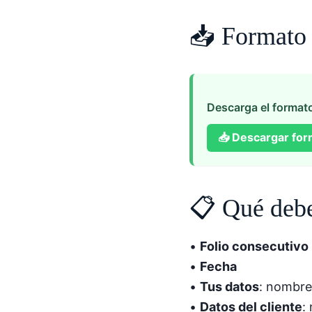
📥 Formato d
Descarga el formato
📥
Descargar for
📋 Qué debe
•
Folio consecutivo
•
Fecha
•
Tus datos
: nombre
•
Datos del cliente
: