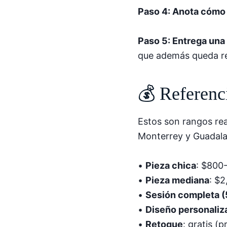
Paso 4: Anota cómo
Paso 5: Entrega una 
que además queda re
💰 Referenc
Estos son rangos re
Monterrey y Guadalaj
•
Pieza chica
: $800
•
Pieza mediana
: $
•
Sesión completa (
•
Diseño personaliz
•
Retoque
: gratis 