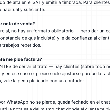
do de alta en el SAT y emitirla timbrada. Para cliente
 habitual y suficiente.
ar nota de venta?
cial, no hay un formato obligatorio — pero dar un c
onstancia de qué incluiste) y le da confianza al clien
 trabajos repetidos.
nte me pide factura?
 ANTES de cerrar el trato — hay clientes (sobre todo 
 y en ese caso el precio suele ajustarse porque la fact
o, vale la pena platicarlo con un contador.
 por WhatsApp no se pierde, queda fechado en el cha
ti la nota sale del mismo chat donde el cliente te pid