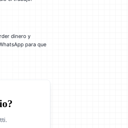
rder dinero y
r WhatsApp para que
io?
ti.