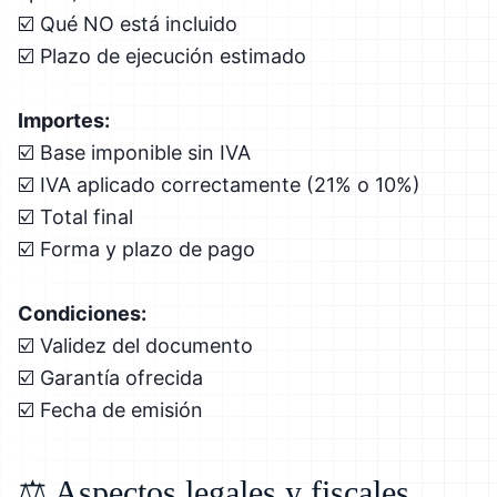
☑️ Qué NO está incluido
☑️ Plazo de ejecución estimado
Importes:
☑️ Base imponible sin IVA
☑️ IVA aplicado correctamente (21% o 10%)
☑️ Total final
☑️ Forma y plazo de pago
Condiciones:
☑️ Validez del documento
☑️ Garantía ofrecida
☑️ Fecha de emisión
⚖️ Aspectos legales y fiscales